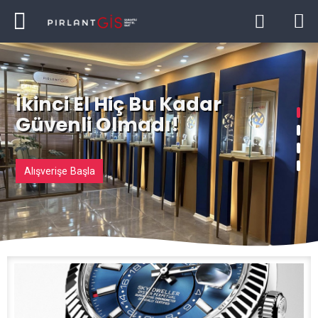
İkinci El Hiç Bu Kadar
Güvenli Olmadı!
Alışverişe Başla