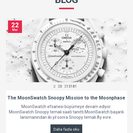
22
Mar
0
13181
The MoonSwatch Snoopy Mission to the Moonphase
MoonSwatch efsanesi büyümeye devam ediyor.
MoonSwatch Snoopy temalı saati tanıttı.MoonSwatch başarılı
lansmanından iki yıl sonra Snoopy temalı Ay evre..
Daha fazla oku