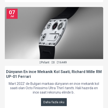
07
Jul
Pırlant
0
16449
Dünyanın En ince Mekanik Kol Saati; Richard Mille RM
UP-01 Ferrari
Mart 2022' de Bulgari markası dünyanın en ince mekanik kol
saati olan Octo Finissimo Ultra Thin'i tanıttı. Hali hazırda en
ince saat rekorunu elinde b..
Daha fazla oku